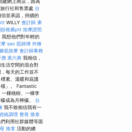
創建網上商店，因為
旅行社和售票處
台
相信並承認，持續的
tt
WILLY
會計師
柬
痧推薦ptt
按摩證照
，我想他們對年輕的
按摩
seo
筋師傅
外燴
腳底按摩
會計師事務
平價
唐六典
我相信，
同生活空間的混合對
間，每天的工作並不
、樸素、溫暖和庇護
Fantastic
樹、一棵桃樹、一棵李
檸檬成為月檸檬。
台
燴
我不敢相信我有一
經絡調理
整骨 推拿
們利用社群媒體等面
母 推拿
活動的總