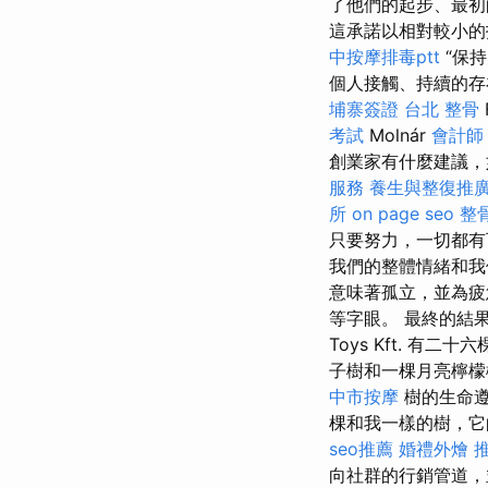
了他們的起步、最
這承諾以相對較小的投
中按摩排毒ptt
“保
個人接觸、持續的存
埔寨簽證
台北 整骨
考試
Molnár
會計師
創業家有什麼建議，
服務
養生與整復推
所
on page seo
整
只要努力，一切都有
我們的整體情緒和我
意味著孤立，並為疲
等字眼。 最終的結果
Toys Kft. 
子樹和一棵月亮檸
中市按摩
樹的生命遵
棵和我一樣的樹，它
seo推薦
婚禮外燴
向社群的行銷管道，