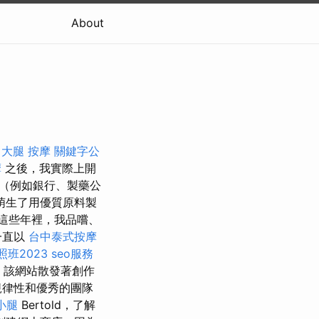
About
大腿 按摩
關鍵字公
摩
之後，我實際上開
（例如銀行、製藥公
你萌生了用優質原料製
這些年裡，我品嚐、
一直以
台中泰式按摩
班2023
seo服務
該網站散發著創作
規律性和優秀的團隊
小腿
Bertold，了解