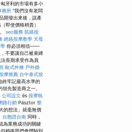
像匈牙利的市場有多小
事務所
“我們沒有老闆
品開發出來後，該產
議（即使價格稍貴）
麼。
seo服務
筋絡按
燴
經絡按摩教學
天母
教學
你必須相信——
，不要讓自己被束縛
無法長期承受作為員
程
歐式外燴
戶外婚
按摩推薦
台中泰式按
始終牢記最高水準的
的領先製造商之一。
s
公司設立
és
按摩執
網路行銷
Pásztor
整
大的想法」就毫無價
。
台胞證台南
同時，
認為業務成功的關鍵
但稍後我們會體驗到