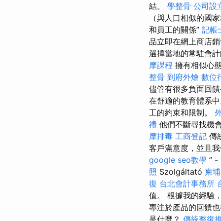
結。
學整骨
公司設
（與人口相似的國
和員工的關係”
記帳
品立即在網上商店銷
選擇當地的常駐會計
摩課程
擁有相似心態
整骨
到府外燴
數位
儘管有很多負面回
在舒適的教育體系中
工的約束和限制。
禮
他們不斷尋找機
摩排毒
工商登記
傳
客戶滿意度，並且我
google seo教學
” -
照
Szolgáltató
柬埔
復
台北會計事務所
值。 根據我的經驗
專注於產品的回饋
是什麼？
傳統整復