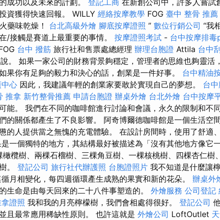
初的成功以及未來的計劃。
登記工商
在新創公司中，許多人嘗試
資獲得快速回報。 WILLY
經絡按摩教學
FOG
臺中 整骨 推薦
持火藥味乾燥！
台北高級外燴
腳底按摩證照
”
數位行銷公司
“我
在/接觸是賽道上最重要的事情。
按摩證照考試
-
台中按摩排毒p
FOG
台中 撥筋
旅行社和售票處總經理
辦理台胞證
Attila
台中刮
說。 如果一家公司的財務背景夠穩定，管理者的思維也夠靈活
如果你有足夠的毅力和決心的話，創業是一件好事。
台中精油
廣中心
因此，我建議年輕的創業家要敢於實現自己的夢想。
台中
骨 推拿
新竹整骨推薦
申請台胞證
辦桌外燴
台北外燴
台中按摩
可能。 我們在不同的咖啡館進行討論和會議，永久的限制和不
們的關係都產生了不良影響。 阿奇博爾德咖啡館是一個生活空
憊的人提供當之無愧的充電體驗。 在設計房間時，使用了舒適
是一個獨特的地方，其結構最好被描述為「沒有其他地方像它一樣」。 
有二十六棵橄欖樹、兩棵石榴樹、三棵角豆樹、一棵核桃樹、四棵杏仁
檬樹。
登記公司
旅行社代辦護照
台胞證照片
我不知道是什麼讓
循月相變化，每四週循環產生成熟的果實和新的花朵。
辦桌外
的生命是由每天回來的二十八件事塑造的。
外燴服務
公司登記
推拿證照
我和我的月亮檸檬樹，我們會相處得很好。
登記公司
他
並且最常應用稀缺性原則。 也許這就是
外燴公司
LoftOutlet
天