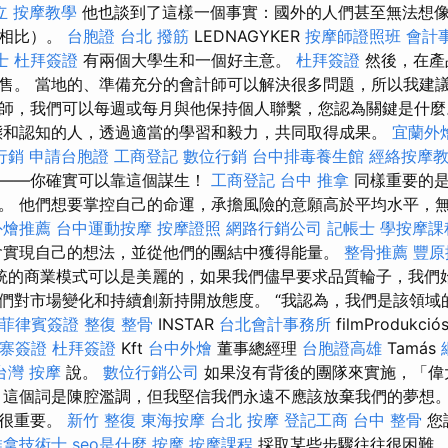
立
按摩教學
他也談到了這樣一個事實：國外的人們甚至無法想
家相比）。
台胞證
台北 撥筋
LEDNAGYKER
按摩師證照班
會計
士
杜拜簽證
有兩個大學生和一個好主意。
杜拜簽證
然後，在產
售。 當地的、準備充分的會計師可以解決很多問題，所以我建
師，我們可以每週或每月與他保持個人聯繫，您認為關鍵是什
和認知的人，透過適當的學習和毅力，共同取得成果。
宜蘭外
行銷
申請台胞證
工商登記
數位行銷
台中排毒養生館
經絡按摩
饋——你確實可以靠這個謀生！
工商登記
台中 推拿
同樣重要的是
。 他們想要掌控自己的命運，承擔風險的意願高於平均水平，
外燴推薦
台中運動按摩
按摩證照
網路行銷公司
記帳士
學按摩課
會實現自己的想法，並從他們的團結中獲得能量。
整骨推薦
豐原
統的商業模式可以是美麗的，如果我們儘早要求品質輪子，我們
們對市場變化和持續創新持開放態度。 “我認為，我們是該領域
菲律賓簽證
整復 整骨
INSTAR
台北會計事務所
filmProdukció
寨簽證
杜拜簽證
Kft
台中外燴
董事總經理
台胞證高雄
Tamás
台灣 按摩
說。
數位行銷公司
如果沒有背後的團隊來實施，「偉
，這個詞是陳腔濫調，但我堅信我們永遠不應該放棄我們的夢想
也很重要。
新竹 整復
東海按摩
台北 按摩
登記工商
台中 整骨
您
推拿技術士
seo是什麼
按摩
按摩課程
採取某些步驟往往很困難，