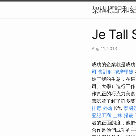
架構標記和結構
Je Tall 
Aug 11, 2013
成功的企業就是成功
司
會計師
按摩學徒
始了我的生意，在這
司、大學）進行工
作真正的巧克力美
嘗試並了解了許多關
排毒
外燴
Kft.
泰國
登記工商
士林 撥筋
者的正面態度，他們
合作是他們成功的主