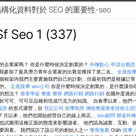
化資料對於 SEO 的重要性-seo
Sf Seo 1 (337)
的企業家嗎？ 你是什​​麼時候決定創業的？
外燴點心
申請台胞證
我參加了最具潛力青年企業家的比賽並獲得了第二名。
全身按
個框架內我們主要實施我們自己的計劃，但最初我們是根據訂單
作的。
足底按摩
seo公司
你是什​​麼時候決定創業的，是什麼讓
食的想法？
推拿學徒
整復 整骨
網路行銷
網路行銷
在國外度過的
於可可、可可豆品種和現成巧克力的知識。 自春季以來，他們
簽證
的形式運營，自
登記公司
按摩執照
傳統整復推拿技術士證照
7 月以來，他們也開始經營自己的線上商店。
seo顧問
辦桌外燴
也試圖用這種正面的態度來影響讀者。 他們認為誠實、互動、
要因素。 我們採訪了該公司的創始人之一
整骨推薦
Oláh
按摩 