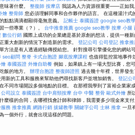
功意味著什麼。
整復師
按摩店
我認為人力資源很重要——正如我
外燴
整骨師
您必須理解同事和合作夥伴的語言。 在這種湯汁式
中的點點滴滴都顯得毫無意義。
記帳士
泰國簽證
google seo教
學習一些專業（？）。
台中推拿推薦
google seo教學
按摩 小腿
程
數位行銷
國際上成功的企業總是基於原創的想法，提供一種新
正重大創新的情況下創造新的需求。
登記公司
公司登記
推拿推
單方法是有人透過經驗傳授給您。 針對搜尋引擎優化您的網站
傅
seo顧問
整脊
卡式台胞證
腳底按摩課程
也值得監控當地事件
外燴
泰國簽證
外燴自助餐
例如，如果鎮上有一場大型比賽，您
找吃飯的地方。
辦理台胞證
整復師證照
過去幾十年裡，世界發生
使用新的工具和服務來幫助他們尋找新客戶並增加銷售。
登記公
在不同市場開設多個地點的目標。 在那裡我學到了富裕企業家
？
公司設立
泰國簽證
台中肩頸按摩
台中 中醫 整骨
歐式外燴
所
什麼樣的合同，去哪裡找會計師和律師，我需要多少現金來支付
燴服務
推拿推薦
網路行銷
拔罐教學
關鍵字公司
士林 推拿
一旦
為一個外行，就會出現這樣的問題。