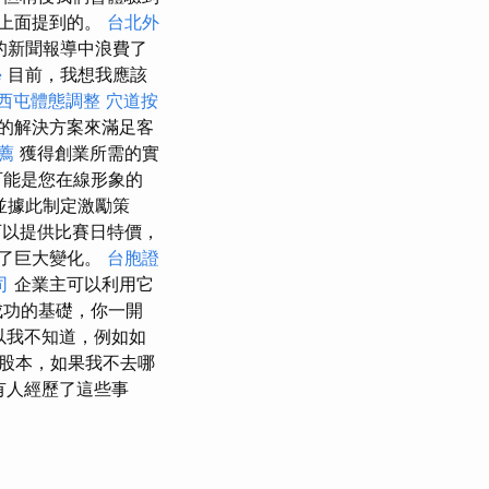
上面提到的。
台北外
的新聞報導中浪費了
學
目前，我想我應該
西屯體態調整
穴道按
的解決方案來滿足客
薦
獲得創業所需的實
可能是您在線形象的
並據此制定激勵策
可以提供比賽日特價，
了巨大變化。
台胞證
司
企業主可以利用它
成功的基礎，你一開
以我不知道，例如如
股本，如果我不去哪
有人經歷了這些事