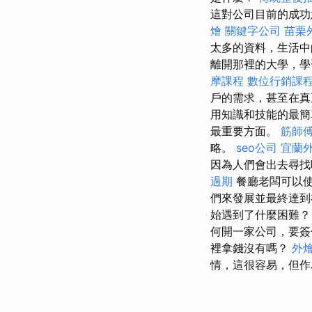
這對公司目前的成
燴
關鍵字公司
苗栗
太多的資料，生活
離開那裡的大學，
摩課程
數位行銷課
戶的需求，甚至在真
用知識和技能的最簡
最重要方面。
筋師
略。
seo公司
宜蘭
因為人們會出去尋
過期
餐廳老闆可以
們來發展並最終達到
始遇到了什麼困難
何開一家公司，要簽
裡拿錢沒有嗎？
外
情，這很容易，但作